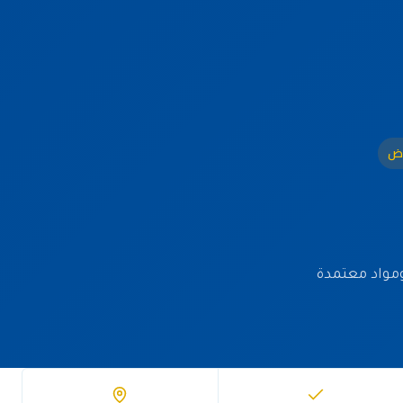
اض
ق مدرّب ومواد معتمدة