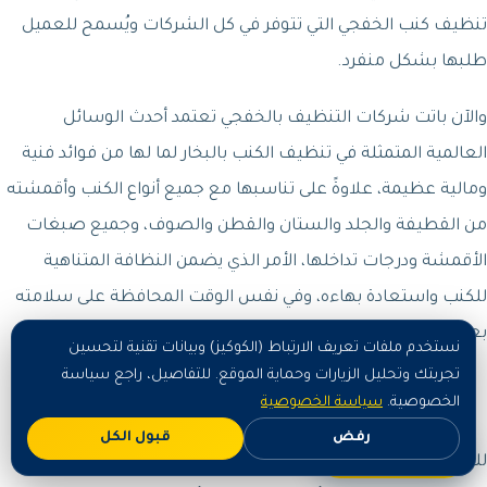
تنظيف كنب الخفجي التي تتوفر في كل الشركات ويُسمح للعميل
طلبها بشكل منفرد.
والآن باتت شركات التنظيف بالخفجي تعتمد أحدث الوسائل
العالمية المتمثلة في تنظيف الكنب بالبخار لما لها من فوائد فنية
ومالية عظيمة، علاوةً على تناسبها مع جميع أنواع الكنب وأقمشته
من القطيفة والجلد والستان والقطن والصوف، وجميع صبغات
الأقمشة ودرجات تداخلها، الأمر الذي يضمن النظافة المتناهية
للكنب واستعادة بهاءه، وفي نفس الوقت المحافظة على سلامته
بعدم نقله وسلامة الكسوة بالإبقاء على جمال الألوان ولمعانها.
نستخدم ملفات تعريف الارتباط (الكوكيز) وبيانات تقنية لتحسين
تجربتك وتحليل الزيارات وحماية الموقع. للتفاصيل، راجع سياسة
شركة تنظيف مجالس بالخفجي
الخصوصية.
سياسة الخصوصية
رفض
قبول الكل
اطلب الآن
للعملاء الحق في طلب خدمات تنظيف مجالس الخفجي دون باقي