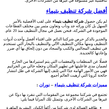
تنافسية غير مسبوقة في غيرها من الشركات الأخرى.
أفضل شركة تنظيف بتيماء
لم يكن حصول
شركة تنظيف بتيماء
على لقب الأفضلية بالأمر
السهل بل كان ورائه جد ودأب وتعاون مثمر بين مختلف القطاعات
الموجودة في الشركة، فنحن نعمل في مجال التنظيف منذ 20 عام.
والجدير بالذكر حرص شركتنا الدائم على اقتناء أفضل وأحدث أدوات
التنظيف ومنها مكائن التنظيف الآلي والتنظيف بالبخار التي تستخدم
في تنظيف المجالس والكنب والسجاد من دون إلحاق بها أي ضرر
وإعادتها كالجديدة.
فضلًا عن المنظفات والمعقمات التي يتم استيرادها من الخارج
لضمان مدى فاعليتها في تطهير المكان وجعله خالي من الجراثيم
فهي من الأمور الهامة جدًا التي تلتف إليها الشركة في ظل انتشار
جائحة كرونا التي أرهبت العالم أجمع.
مميزات شركة تنظيف بتيماء
–
نوران
:
تجتمع في شركتنا مجموعة من المقومات التي ننفرد بها دونًا عن
غيرها من الشركات الأخرى، وتتمثل تلك المزايا فيما يلي:
طاقم العمالة لدى شركتنا من أكفأ الكوادر البشرية الماهرة