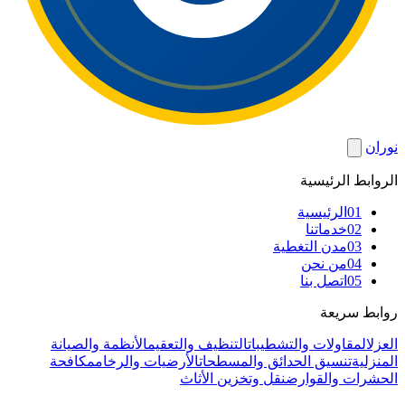
نوران
الروابط الرئيسية
01
الرئيسية
02
خدماتنا
03
مدن التغطية
04
من نحن
05
اتصل بنا
روابط سريعة
العزل
المقاولات والتشطيبات
التنظيف والتعقيم
الأنظمة والصيانة
المنزلية
تنسيق الحدائق والمسطحات
الأرضيات والرخام
مكافحة
الحشرات والقوارض
نقل وتخزين الأثاث