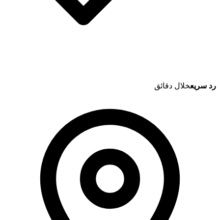
رد سريع
خلال دقائق