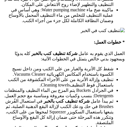
التنظيف والتطهير لإضاء روح الانتعاش على المكان.
ماكينة ضخ ماء Water pumping machine: وهي أساس في
عملية التنظيف للتخلص من ماء التنظيف المحمل بالأوساخ
وضمان النظافة الكاملة لكل جزء من أجزاء الكنب.
* خطوات العمل:
العمل الذي يقوم به عامل
شركة تنظيف كنب بالخبر
كله يدويًا
وبمجهود بدني خالص يتمثل في الخطوات الآتية:
شفط كل الأتربة والغبار من على الكنب ومن داخل نسيج
الكسوة باستخدام المكانس الكهربائية Vacuums Cleaner.
تنظيف وإزالة الأتربة من على الأجزاء المكشوفة من الكنب
باستعمال فوط التنظيفCleaning towels.
في الجرادل Buckets يتم المزج بين الماء النظيف والمنظفات
Detergents: بنسب وكميات معروفة ومناسبة مع حجم العمل.
ثم يبدأ عامل
شركة تنظيف كنب بالخبر
في استعمال الفُرش
Brushes في حك ودعك الكنب لإزالة البقع الدهنية الصلبة، ثم
يتبعها باستعمال السكويزر Squeezer لمحوها من على الكنب،
وتتكرر هذه المرحلة حتى ضمان إزالة كل البقع والأوساخ
الملتصقة.