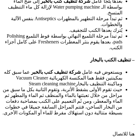
بعدها يلجأ عامل
شركة تنظيف كنب بالخبر
إلى ضخ الماء
بواسطة الـ Water pumping machine لإزالة كل ماء التنظيف
المتسخ.
ثم تبدأ مرحلة التطهير بالمطهرات Antiseptics بنفس الآلية
والخطوات.
يُترك بعدها الكنب للتجفيف.
ثم تبدأ مرحلة التلميع النهائي بواسطة فوط التلميع Polishing
pads، بعدها يقوم بنثر المعطرات Fresheners على كامل أجزاء
الكنب.
– تنظيف الكنب بالبخار
ويستعوض فيه عامل
شركة تنظيف كنب بالخبر
عما سبق كله
بمكينتين فقط هما المكنسة الكهربائية Vacuum Cleaner
وماكينة التنظيف بالبخارSteam cleaning machine
حيث تقوم الأولى بشفط الأتربة، وتقوم الثانية بكل ما سبق من
مراحل من خلال تعبئتها بالماء والمنظف ثم الماء والمطهر ثم
الماء والمعطر، ومن ثَم التعميم على الكنب بمصاحبة دفعات
من البخار الساخن، فتتم المراحل السابقة جميعًا في خطوات
بسيطة متتالية دون استهلاك مفرط للماء أو المكونات الأخرى.
.
هنا للاتصال