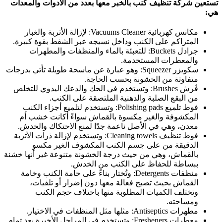
تستعين شركة تنظيف كنب بالخبر معها بعدد من الأدوات والمعدات
هي:
مكانس كهربائية Vacuums Cleaner: لإزالة الأتربة والغبار
المتراكم على الكنب وداخل نسيجه عبر الشفط بقوة كبيرة.
جرادل Buckets: للتعبئة بالماء والمنظفات والمطهرات
والمعطرات المستخدمة.
سكويزر Squeezer: وهو عبارة عن ماسحة طويلة تأتي بدرجات
متفاوتة من الخشونة بحسب الحاجة.
فُرش Brushes: وتستخدم في الحك والدعك اليدوي للتخلص
من البقع الصلبة والدهنية الملتصقة على الكنب.
فوط تلميع Polishing pads: وتستخدم لتلميع أجزاء الكنب
المكشوفة والغير مكسوة بالقماش سواءً أكانت خشب أم
معدن، وهي في الأصل ناعمة جدًا لمنع الاحتكاك والخدش.
فوط تنظيف Cleaning towels: وتستخدم لإزالة ذرات الأتربة
الدقيقة من على جسم الكنب المكشوف الغير مكسو
بالقماش، وهي من حيث درجة الخشونة متنوعة غير أنها خشنة
ببساطة للحفاظ على الكنب من الخدش.
منظفات Detergents: وتُختار بناءً على خامة الكنب وخامة
القماش بحيث تصبح فعالة معها دون إضرار أو تلفيات،
وتختلف الكميات المطلوبة منها باختلاف حجم الكنب
ومساحته.
مطهرات Antiseptics: مثلها مثل المنظفات في الاختيار.
معطرات Fresheners: وتستخدم في المراحل الأخيرة بعد تمام