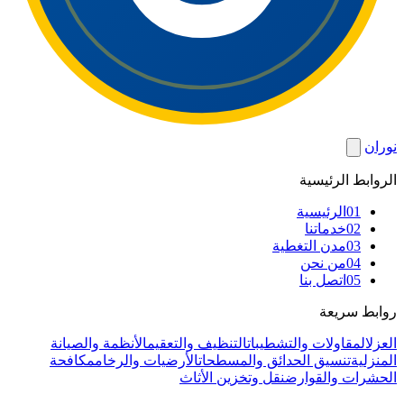
نوران
الروابط الرئيسية
01
الرئيسية
02
خدماتنا
03
مدن التغطية
04
من نحن
05
اتصل بنا
روابط سريعة
العزل
المقاولات والتشطيبات
التنظيف والتعقيم
الأنظمة والصيانة
المنزلية
تنسيق الحدائق والمسطحات
الأرضيات والرخام
مكافحة
الحشرات والقوارض
نقل وتخزين الأثاث