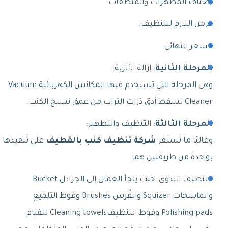
أصناف المطهرات والمنظفات.
الزمن اللازم للتنظيف.
السعر النهائي.
المرحلة الثانية
: إزالة الأتربة:
وهي المرحلة التي تستخدم فيها المكانس الكهربائية Vacuum
Cleaner لشفط أدق ذرات التراب من عمق نسيج الكنب.
المرحلة
الثالثة
: التنظيف والتطهير:
وغالبًا ما تستقر
شركة تنظيف كنب بالقطيف
على تنفيذها
بواحدة من طريقتين هما:
التنظيف اليدوي: حيث يلجأ العمال إلى الجرادل Bucket
والماسحات Squizer والفُرش Brushes وفوط التلميع
Polishing pads وفوط التنظيفCleaning towels للقيام