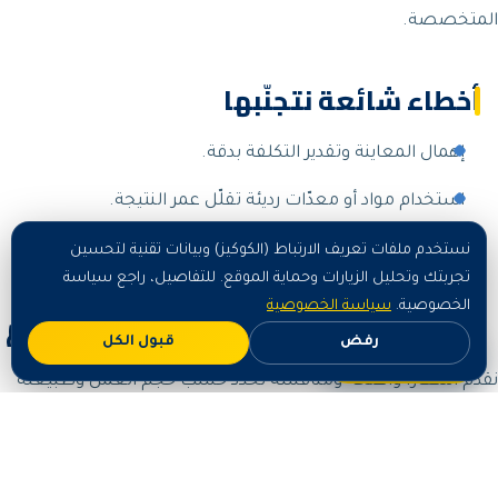
المتخصصة.
أخطاء شائعة نتجنّبها
إهمال المعاينة وتقدير التكلفة بدقة.
استخدام مواد أو معدّات رديئة تقلّل عمر النتيجة.
عدم تقديم ضمان على العمل.
نستخدم ملفات تعريف الارتباط (الكوكيز) وبيانات تقنية لتحسين
تجربتك وتحليل الزيارات وحماية الموقع. للتفاصيل، راجع سياسة
الخصوصية.
سياسة الخصوصية
أسعار كشف تسربات المياه في القصيم
رفض
قبول الكل
اطلب الآن
نقدّم أسعاراً واضحة ومنافسة تُحدَّد حسب حجم العمل وطبيعته
بعد معاينة مجانية:
الباقة
السعر التقريبي