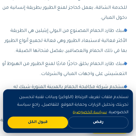
للخدمة الشاقة، يعمل كحاجز لمنع الطيور بطريقة إنسانية من
دخول المباني.
شبك طارد الحمام المصنوع من البولي إيثيلين هي الطريقة
الأكثر فعالية لاستبعاد الطيور وهي فعالة لجميع أنواع الطيور
بما في ذلك الحمام والعصافير، بفضل فتحاتها الضيقة.
شبك طارد الحمام يخلق حاجزًا ماديًا لمنع الطيور من الهبوط أو
التعشيش على واجهات المباني والشرفات.
تستخدم شركة مكافحة الحمام بالمدينة المنورة شبك له
ضمان لمدة تتراوح من 3 : 10 سنوات حسب نوعه.
نستخدم ملفات تعريف الارتباط (الكوكيز) وبيانات تقنية لتحسين
تجربتك وتحليل الزيارات وحماية الموقع. للتفاصيل، راجع سياسة
نحن نستخدم مجموعة كاملة من أجهزة التثبيت الاحترافية التي
الخصوصية.
سياسة الخصوصية
تناسب أي مكان ويقوم فنيونا بتصميم وتركيب الشبك بالطرقة
رفض
قبول الكل
اطلب الآن
التي تلاءم مساحتك ولا تؤثر على المظهر العام للمبنى.