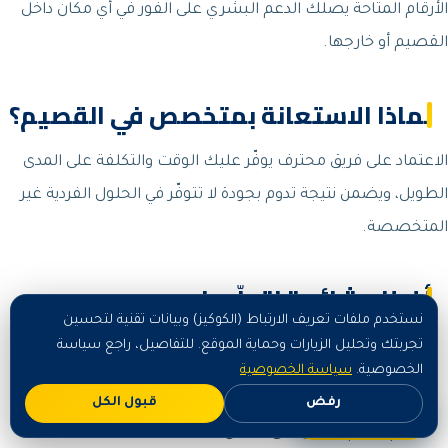
الأرقام المتاحة يصلك الدعم البشري على الفور في أي مكان داخل
القصيم أو خارجها.
لماذا الاستعانة بمتخصص في القصيم؟
الاعتماد على فريق محترف يوفّر عليك الوقت والتكلفة على المدى
الطويل، ويضمن نتيجة تدوم بجودة لا تتوفّر في الحلول الفردية غير
المتخصصة.
أخطاء شائعة نتجنّبها
نستخدم ملفات تعريف الارتباط (الكوكيز) وبيانات تقنية لتحسين
إهمال المعاينة وتقدير التكلفة بدقة.
تجربتك وتحليل الزيارات وحماية الموقع. للتفاصيل، راجع سياسة
الخصوصية.
سياسة الخصوصية
استخدام مواد أو معدّات رديئة تقلّل عمر النتيجة.
رفض
قبول الكل
اطلب الآن
عدم تقديم ضمان على العمل.