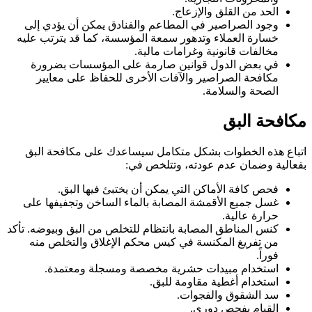
الحد من القلق والإزعاج.
وجود الصراصير في المطاعم والفنادق يمكن أن يؤدي إلى
خسارة العملاء وتدهور سمعة المؤسسة، كما قد يترتب عليه
مخالفات قانونية وغرامات مالية.
في بعض الدول قوانين صارمة على المؤسسات بضرورة
مكافحة الصراصير والآفات الأخرى للحفاظ على معايير
الصحة والسلامة.
مكافحة البق
اتباع هذه الخطوات بشكل متكامل سيساعدك على مكافحة البق
بفعالية وضمان عدم عودته، وتتلخص في:
فحص كافة الأماكن التي يمكن أن يختبئ فيها البق.
غسل جميع الأقمشة المصابة بالماء الساخن وتجفيفها على
حرارة عالية.
كنس المناطق المصابة بانتظام للتخلص من البق وبيوضه. تأكد
من تفريغ المكنسة في كيس محكم الإغلاق والتخلص منه
فوراً.
استخدام مبيدات حشرية مخصصة ومسجلة ومعتمدة.
استخدام أغطية مقاومة للبق.
سد الشقوق والفجوات.
القيام بفحص دوري.