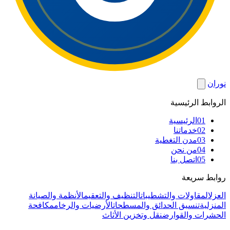
نوران
الروابط الرئيسية
01
الرئيسية
02
خدماتنا
03
مدن التغطية
04
من نحن
05
اتصل بنا
روابط سريعة
العزل
المقاولات والتشطيبات
التنظيف والتعقيم
الأنظمة والصيانة
المنزلية
تنسيق الحدائق والمسطحات
الأرضيات والرخام
مكافحة
الحشرات والقوارض
نقل وتخزين الأثاث