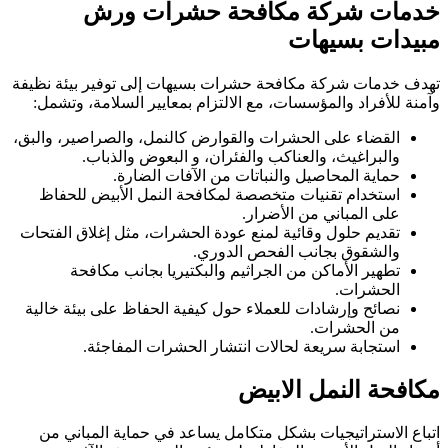
خدمات شركة مكافحة حشرات ورش
مبيدات بسيهات
تهدف خدمات شركة مكافحة حشرات بسيهات إلى توفير بيئة نظيفة
وآمنة للأفراد والمؤسسات، مع الالتزام بمعايير السلامة، وتشمل:
القضاء على الحشرات والقوارض كالنمل، والصراصير، والبق،
والبراغيث، والعناكب والفئران، و البعوض والذباب.
حماية المحاصيل والنباتات من الآفات الضارة.
استخدام تقنيات متخصصة لمكافحة النمل الأبيض للحفاظ
على المباني من الأضرار.
تقديم حلول وقائية لمنع عودة الحشرات، مثل إغلاق الفتحات
والشقوق بجانب الفحص الدوري.
تطهير الأماكن من الجراثيم والبكتيريا بجانب مكافحة
الحشرات.
نصائح وإرشادات للعملاء حول كيفية الحفاظ على بيئة خالية
من الحشرات.
استجابة سريعة لحالات انتشار الحشرات المفاجئة.
مكافحة النمل الابيض
اتباع الاستراتيجيات بشكل متكامل يساعد في حماية المباني من