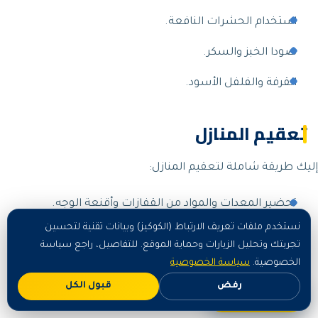
استخدام الحشرات النافعة.
صودا الخبز والسكر.
القرفة والفلفل الأسود.
تعقيم المنازل
إليك طريقة شاملة لتعقيم المنازل:
تحضير المعدات والمواد من القفازات وأقنعة الوجه.
نستخدم ملفات تعريف الارتباط (الكوكيز) وبيانات تقنية لتحسين
تحضير منظفات ومعقمات.
تجربتك وتحليل الزيارات وحماية الموقع. للتفاصيل، راجع سياسة
الخصوصية.
سياسة الخصوصية
تحضير أقمشة وقطع قماش.
رفض
قبول الكل
اطلب الآن
مكانس ومماسح.