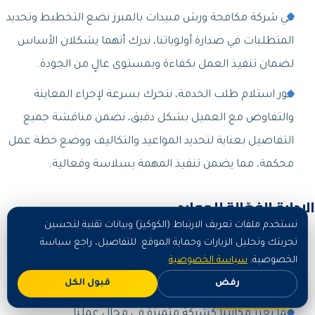
في شركة مكافحة ورش مبيدات بالمبرز نضع التخطيط وتحديد
المتطلبات في صدارة أولوياتنا، ندرك أنهما يشكلان الأساس
لضمان تنفيذ العمل بكفاءة وبمستوى عالٍ من الجودة.
فور استلام طلب الخدمة، نتحرك بسرعة لإجراء المعاينة
والتفاوض مع العميل بشكل دقيق، نضمن مناقشة جميع
التفاصيل بعناية لتحديد المواعيد والتكاليف ووضع خطة عمل
محكمة، مما يضمن تنفيذ المهمة بسلاسة وفعالية.
الإدارة الفعّالة للموارد
نستخدم ملفات تعريف الارتباط (الكوكيز) وبيانات تقنية لتحسين
نحرص في شركتنا على الإدارة الفعّالة للموارد البشرية والمواد
تجربتك وتحليل الزيارات وحماية الموقع. للتفاصيل، راجع سياسة
والوقت، هذا النهج يسهم في بناء ثقة العملاء وتحقيق
الخصوصية.
سياسة الخصوصية
رضاهم.
رفض
قبول الكل
اطلب الآن
مما يعزز مكانتنا كشركة متميزة في مجال عملنا.