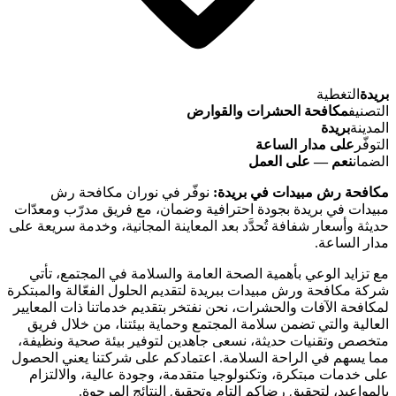
بريدة
التغطية
التصنيف
مكافحة الحشرات والقوارض
المدينة
بريدة
التوفّر
على مدار الساعة
الضمان
نعم — على العمل
مكافحة رش مبيدات في بريدة:
نوفّر في نوران مكافحة رش
مبيدات في بريدة بجودة احترافية وضمان، مع فريق مدرّب ومعدّات
حديثة وأسعار شفافة تُحدَّد بعد المعاينة المجانية، وخدمة سريعة على
مدار الساعة.
مع تزايد الوعي بأهمية الصحة العامة والسلامة في المجتمع، تأتي
شركة مكافحة ورش مبيدات ببريدة لتقديم الحلول الفعّالة والمبتكرة
لمكافحة الآفات والحشرات، نحن نفتخر بتقديم خدماتنا ذات المعايير
العالية والتي تضمن سلامة المجتمع وحماية بيئتنا، من خلال فريق
متخصص وتقنيات حديثة، نسعى جاهدين لتوفير بيئة صحية ونظيفة،
مما يسهم في الراحة السلامة. اعتمادكم على شركتنا يعني الحصول
على خدمات مبتكرة، وتكنولوجيا متقدمة، وجودة عالية، والالتزام
بالمواعيد، لتحقيق رضاكم التام وتحقيق النتائج المرجوة.