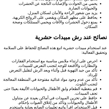
يحمي من الحوادث والإصابات الناتجة عن الحشرات
والحيوانات الضارة.
يزيد من شعور الراحة والأمان لسكان المنزل.
يحافظ على مظهر المكان ويقضي على الروائح الكريهة.
يمنع دخول الحشرات والآفات ويحمي الممتلكات وصحة
السكان.
نصائح عند رش مبيدات حشرية
عند استخدام مبيدات حشرية اتبع هذه النصائح للحفاظ على السلامة
وتحقيق الفعالية:
احرص على ارتداء ملابس مناسبة مع استخدام القفازات
والنظارات والأقنعة للوجه لتجنب التعرض للمبيدات.
تأكد من جيد التهوية قبل وأثناء وبعد الرش لتقليل التعرض
للرذاذ.
تأكد من عدم وجود مواد غذائية مفتوحة في المنطقة المعالجة
لتجنب التلوث.
قم بتغطية الطعام وابقِ الأطفال والحيوانات الأليفة بعيدًا حتى
تجف المبيدات.
حافظ على تخزين المبيدات في أماكن بعيدة عن متناول
الأطفال والحيوانات وتأكد من إغلاق العبوات بإحكام.
قبل الاستخدام، اقرأ واتبع تعليمات الصانع بعناية واستخدم