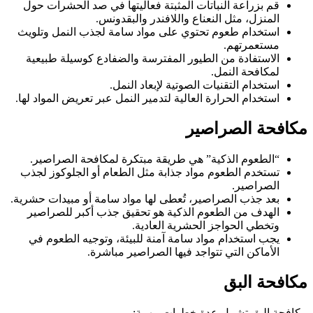
قم بزراعة النباتات المثبتة فعاليتها في صد الحشرات حول
المنزل، مثل النعناع واللافندر والبقدونس.
استخدام طعوم تحتوي على مواد سامة لجذب النمل وتلويث
مستعمرتهم.
الاستفادة من الطيور المفترسة والضفادع كوسيلة طبيعية
لمكافحة النمل.
استخدام التقنيات الصوتية لإبعاد النمل.
استخدام الحرارة العالية لتدمير النمل عبر تعريض المواد لها.
مكافحة الصراصير
“الطعوم الذكية” هي طريقة مبتكرة لمكافحة الصراصير.
تستخدم الطعوم مواد جذابة مثل الطعام أو الجلوكوز لجذب
الصراصير.
بعد جذب الصراصير، تُعطى لها مواد سامة أو مبيدات حشرية.
الهدف من الطعوم الذكية هو تحقيق جذب أكبر للصراصير
وتخطي الحواجز الحشرية العادية.
يجب استخدام مواد سامة آمنة للبيئة، وتوجيه الطعوم في
الأماكن التي تتواجد فيها الصراصير مباشرة.
مكافحة البق
مكافحة البق تشمل عدة خطوات مهمة: