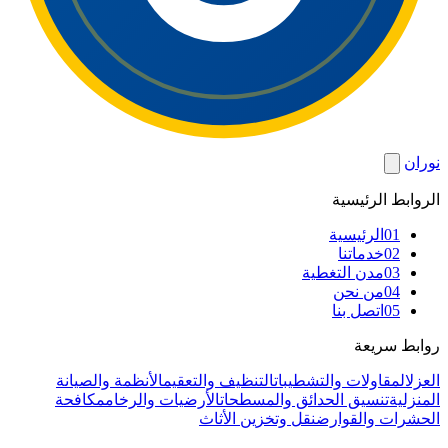
نوران
الروابط الرئيسية
01
الرئيسية
02
خدماتنا
03
مدن التغطية
04
من نحن
05
اتصل بنا
روابط سريعة
العزل
المقاولات والتشطيبات
التنظيف والتعقيم
الأنظمة والصيانة
المنزلية
تنسيق الحدائق والمسطحات
الأرضيات والرخام
مكافحة
الحشرات والقوارض
نقل وتخزين الأثاث