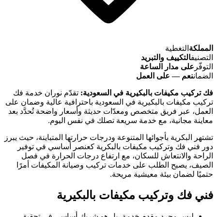
المملكة
التغطية
التصنيف
التكييف والتبريد
التوفّر
على مدار الساعة
الضمان
نعم — على العمل
فك تركيب مكيفات بالبكيرية في السعودية:
تقدّم نوران خدمة فك
تركيب مكيفات بالبكيرية في السعودية باحترافية عالية وضمان على
العمل، عبر فريق متخصص ومعدّات حديثة وأسعار واضحة تُحدَّد بعد
معاينة مجانية، مع خدمة سريعة تصلك في نفس اليوم.
تشتهر البكرية بأجوائها المتنوعة ودرجات حرارتها المتباينة، حيث يبرز
دور فني فك وتركيب مكيفات بالبكرية كعنصر أساسي في توفير
الراحة والانتعاش للسكان، مع ارتفاع درجات الحرارة في فصل
الصيف، يصبح الطلب على خدمات تركيب وصيانة المكيفات أمرًا
حتميًا لضمان بيئة معيشية مريحة.
فني فك وتركيب مكيفات بالبكيرية
ليس مجرد مقدم خدمة، بل هو شريك أساسي في تحقيق