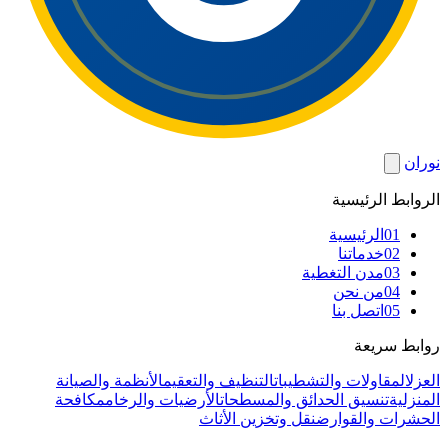
نوران
الروابط الرئيسية
01
الرئيسية
02
خدماتنا
03
مدن التغطية
04
من نحن
05
اتصل بنا
روابط سريعة
العزل
المقاولات والتشطيبات
التنظيف والتعقيم
الأنظمة والصيانة
المنزلية
تنسيق الحدائق والمسطحات
الأرضيات والرخام
مكافحة
الحشرات والقوارض
نقل وتخزين الأثاث