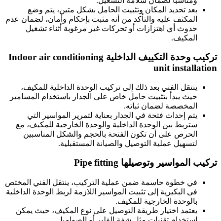
ومناسبًا لضمان سلامة التشغيل.
بعد تحديد المكان وتثبيت الحامل بشكل متين، يتم وضع
المكثف عليه والتأكد من أنه مثبت بإحكام وأمان، لضمان عدم
حدوث أي اهتزازات أو تحركات غير مرغوبة أثناء تشغيل
المكيف.
تركيب وحدة التكييف الداخلية Indoor air conditioning
unit installation
ينتقل الفني بعد ذلك إلى تركيب الوحدة الداخلية للمكيف،
حيث يبدأ بتثبيت حامل خاص على الجدار باستخدام المسامير
المخصصة لضمان ثباته.
يتم إحداث فتحة في الجدار بعناية لتمرير المواسير التي
ستربط بين الوحدة الداخلية والوحدة الخارجية للمكيف، مع
الحرص على أن تكون الفتحة بالحجم والشكل المناسبين
لتسهيل عملية التوصيل والصيانة المستقبلية.
تركيب المواسير وتوصيلها Pipe fitting
في خطوة حاسمة ضمن عملية التركيب، ينتقل الفني المختص
في البكيرية إلى تثبيت المواسير اللازمة لربط الوحدة الداخلية
بالوحدة الخارجية للمكيف.
يعتمد اختيار طريقة التوصيل على نوع المكيف، حيث يمكن
استخدام تقنيات مثل شفة الفلير أو الصواميل.