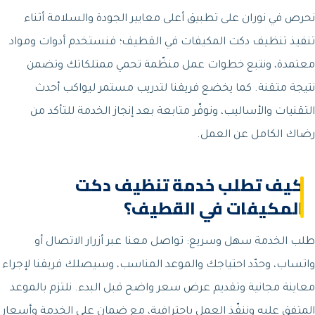
نحرص في نوران على تطبيق أعلى معايير الجودة والسلامة أثناء
تنفيذ تنظيف دكت المكيفات في القطيف؛ فنستخدم أدوات ومواد
معتمدة، ونتبع خطوات عمل منظّمة تحمي ممتلكاتك وتضمن
نتيجة متقنة. كما يخضع فريقنا لتدريب مستمر ليواكب أحدث
التقنيات والأساليب، ونوفّر متابعة بعد إنجاز الخدمة للتأكد من
رضاك الكامل عن العمل.
كيف تطلب خدمة تنظيف دكت
المكيفات في القطيف؟
طلب الخدمة سهل وسريع: تواصل معنا عبر أزرار الاتصال أو
واتساب، وحدّد احتياجك والموعد المناسب، وسيصلك فريقنا لإجراء
معاينة مجانية وتقديم عرض سعر واضح قبل البدء. نلتزم بالموعد
المتفق عليه وننفّذ العمل باحترافية، مع ضمان على الخدمة وأسعار