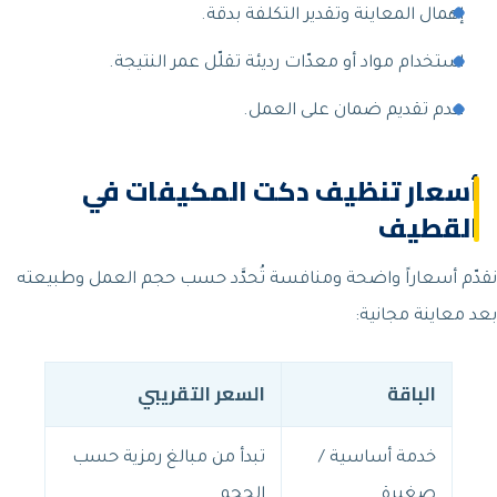
إهمال المعاينة وتقدير التكلفة بدقة.
استخدام مواد أو معدّات رديئة تقلّل عمر النتيجة.
عدم تقديم ضمان على العمل.
أسعار تنظيف دكت المكيفات في
القطيف
نقدّم أسعاراً واضحة ومنافسة تُحدَّد حسب حجم العمل وطبيعته
بعد معاينة مجانية:
الباقة
السعر التقريبي
خدمة أساسية /
تبدأ من مبالغ رمزية حسب
صغيرة
الحجم