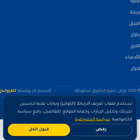
عنيزة
بريدة
الجبيل
جازان
الخرج
الأحساء
نجران
© 2026 نوران. جميع الحقوق محفوظة.
التصميم تم بواسطة
تاميرالدز
نستخدم ملفات تعريف الارتباط (الكوكيز) وبيانات تقنية لتحسين
باستخدامك هذا الموقع فإنك توافق على استخدام ملفات الكوكيز وجمع بيانات تقنية
لأغراض معالجة طلباتك وحماية الموقع وتحسين الخدمة.
اطّلع على سياسة
تجربتك وتحليل الزيارات وحماية الموقع. للتفاصيل، راجع سياسة
الخصوصية
الخصوصية.
سياسة الخصوصية
رفض
قبول الكل
اطلب الآن