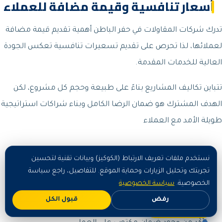
أسعار تنافسية وقيمة مضافة للعملاء
تدرك شركات المقاولات في حفر الباطن أهمية تقديم قيمة مضافة
لعملائها، لذا تحرص على تقديم تسعيرات تنافسية تعكس الجودة
العالية للخدمات المقدمة.
تتباين تكاليف المشاريع بناءً على طبيعة وحجم كل مشروع، لكن
الهدف المشترك هو ضمان الرضا الكامل وبناء شراكات استراتيجية
طويلة الأمد مع العملاء
نصائح قبل طلب مقاولات
نستخدم ملفات تعريف الارتباط (الكوكيز) وبيانات تقنية لتحسين
تجربتك وتحليل الزيارات وحماية الموقع. للتفاصيل، راجع سياسة
حدّد احتياجك بدقة لتحصل على عرض سعر مناسب.
الخصوصية.
سياسة الخصوصية
رفض
قبول الكل
اطلب المعاينة المجانية قبل البدء.
اطلب الآن