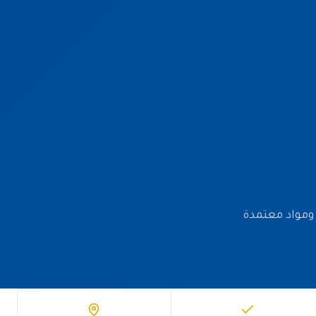
يق مدرّب ومواد معتمدة