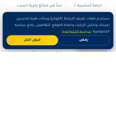
خدمة أساسية /
تبدأ من مبالغ رمزية حسب
صغيرة
الحجم
نستخدم ملفات تعريف الارتباط (الكوكيز) وبيانات تقنية لتحسين
تجربتك وتحليل الزيارات وحماية الموقع. للتفاصيل، راجع سياسة
حسب المساحة وطبيعة
الخصوصية.
سياسة الخصوصية
خدمة متوسطة
العمل
رفض
قبول الكل
اطلب الآن
خدمة شاملة /
عرض سعر مخصّص بعد
كبيرة
المعاينة
للحصول على عرض سعر دقيق ومجاني، تواصل معنا عبر أزرار
الاتصال أو واتساب.
الأسئلة الشائعة