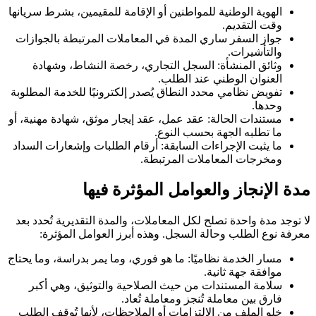
الهوية الوطنية للمواطنين أو الإقامة للمقيمين، بشرط سريانها
وقت التقديم.
جواز السفر ساري المدة في المعاملات المرتبطة بالجوازات
والتأشيرات.
وثائق المنشأة: السجل التجاري، رخصة النشاط، وشهادة
العنوان الوطني عند الطلب.
تفويض نظامي محدد النطاق يُصدر إلكترونيًا للخدمة المطلوبة
وحدها.
مستندات الحالة: عقد عمل، عقد إيجار موثق، شهادة مهنية، أو
ما تطلبه الجهة بحسب النوع.
ما يثبت الإجراءات السابقة: أرقام الطلبات وإشعارات السداد
ومخرجات المعاملات المرتبطة.
مدة الإنجاز والعوامل المؤثرة فيها
لا توجد مدة واحدة تصلح لكل المعاملات، والمدة التقديرية تُحدد بعد
معرفة نوع الطلب وحالة السجل. وهذه أبرز العوامل المؤثرة:
مسار الخدمة نظاميًا: ما هو فوري، وما يمر بدراسة، وما يحتاج
موافقة جهة ثانية.
سلامة المستندات من حيث الصلاحية والتوثيق، وهي أكبر
فارق بين معاملة تُنجز ومعاملة تُعاد.
خلو الملف من الالتزامات أو الملاحظات، لأنها تُوقف الطلب