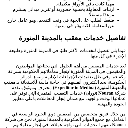
مهما كانت باقي الأوراق مكتملة.
ارتباط المعاملة بخطوة حضورية أو تقرير ميداني يستلزم
موعدًا مستقلًا.
ضغط الطلب على الجهة في وقت التقديم، وهو عامل خارج
عن المعاملة لكنه يؤثر في مدتها.
تفاصيل خدمات معقب بالمدينة المنورة
فيما يلي تفصيل للخدمات الأكثر طلبًا في المدينة المنورة وطبيعة
الإجراء في كل منها:
تُعد خدمات المعقبين من أهم الحلول التي يحتاجها المواطنون
والمقيمون في المدينة المنورة لإنجاز معاملاتهم الحكومية بسرعة
وكفاءة. وفي ظل تعقيدات الإجراءات الإدارية وتنوع الدوائر
الحكومية، يجد الكثيرون أنفسهم في حاجة ماسة للاستعانة بـ
معقب
بالمدينة المنورة (Expeditor in Medina)
محترف وموثوق. تقدم
شركة
Nouran (نوران)
خدمات التعقيب المتميزة التي توفر على
عملائها الوقت والجهد، مع ضمان إنجاز المعاملات بأعلى معايير
الجودة والمهنية.
من خلال فريق متخصص من المعقبين ذوي الخبرة الواسعة في
التعامل مع جميع الدوائر الحكومية بالمدينة المنورة، نحن في شركة
Nouran نتفهم التحديات التي تواجه عملاءنا في إنجاز معاملاتهم