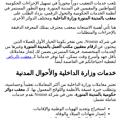
تلعب خدمات التعقيب دوراً محورياً في تسهيل الإجراءات الحكومية
للمواطنين والمقيمين في المدينة المنورة. ومع التطور المستمر في
أنظمة الخدمات الحكومية والتحول الرقمي، يزداد الطلب على
معقب بالمدينة المنورة وزارة الداخلية
ومختلف الدوائر الأخرى.
هنا تأتي أهمية الاستعانة بمعقب محترف يمتلك المعرفة الدقيقة
بالإجراءات والمتطلبات.
في شركة Nouran، نحن نفخر بكوننا الخيار الأول للعملاء الذين
يبحثون عن
ارقام معقبين مكتب العمل بالمدينة المنورة
وغيرها من
الخدمات المتخصصة. فريقنا المتمرس يضمن لك إنجاز معاملاتك
بأقل جهد وأسرع وقت ممكن، كما نوفر خدماتنا كـ
معقب بالرياض
لتغطية احتياجاتكم في العاصمة أيضاً.
خدمات وزارة الداخلية والأحوال المدنية
تعتبر معاملات وزارة الداخلية من أكثر المعاملات تعقيداً وحساسية،
وتتطلب خبرة عميقة بالأنظمة واللوائح المعمول بها. كـ
معقب دوائر
حكومية بالمدينة المنورة
، نحن في شركة Nouran نقدم خدمات
شاملة تشمل:
استخراج وتجديد الهويات الوطنية والإقامات.
إصدار شهادات الميلاد والوفاة.