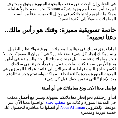
في الختام، إن البحث عن
معقب بالمدينة المنورة
موثوق ومحترف
لم يعد أمراً صعباً مع وجود شركة Nouran. نحن نقدم حلولاً شاملة
ومتكاملة لجميع احتياجاتكم في مجال التعقيب، بدءاً من أبسط
المعاملات وصولاً إلى أكثرها تعقيداً.
خاتمة تسويقية مميزة: وقتك هو رأس مالك..
دعنا نحميه!
لماذا ترهق نفسك في دهاليز المعاملات الورقية والانتظار الطويل
بينما يمكنك إنجاز كل شيء بضغطة زر؟ في “نوران الصفوة”، نحن لا
ننجز معاملاتك فحسب، بل نمنحك مفتاح الراحة والسرعة في أطهر
بقاع الأرض. سواء كنت صاحب عمل أو فرداً، خبرتنا هي سلاحك
لكسر حاجز البيروقراطية. انضم الآن إلى قائمة عملائنا المميزين في
المدينة المنورة وجدة وكافة أنحاء المملكة، واستمتع بتجربة “الدفع
بعد الإنجاز” التي تضمن حقك قبل كل شيء.
تواصل معنا الآن.. ودع معاملاتك في أيدٍ أمينة!
ابدأوا رحلتكم نحو إنجاز معاملاتكم بسهولة ويسر مع أفضل معقب
في المدينة المنورة وكذلك مع
معقب بجدة
. تواصلوا معنا الآن عبر
موقعنا الإلكتروني
Nour Al-Imran
أو اتصلوا بنا مباشرة للحصول على
خدمة فورية ومتميزة.