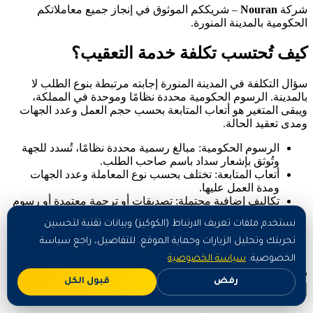
شركة
Nouran
– شريككم الموثوق في إنجاز جميع معاملاتكم
الحكومية بالمدينة المنورة.
كيف تُحتسب تكلفة خدمة التعقيب؟
سؤال التكلفة في المدينة المنورة إجابته مرتبطة بنوع الطلب لا
بالمدينة. الرسوم الحكومية محددة نظامًا وموحدة في المملكة،
ويبقى المتغير هو أتعاب المتابعة بحسب حجم العمل وعدد الجهات
ومدى تعقيد الحالة.
الرسوم الحكومية: مبالغ رسمية محددة نظامًا، تُسدد للجهة
وتُوثق بإشعار سداد باسم صاحب الطلب.
أتعاب المتابعة: تختلف بحسب نوع المعاملة وعدد الجهات
ومدة العمل عليها.
تكاليف إضافية محتملة: تصديقات أو ترجمة معتمدة أو رسوم
تعجيل، وتُذكر مسبقًا لا بعد البدء.
نستخدم ملفات تعريف الارتباط (الكوكيز) وبيانات تقنية لتحسين
حالة الرفض: يجب أن يوضح الاتفاق مسبقًا من يتحمل الرسوم
في حال إعادة التقديم.
تجربتك وتحليل الزيارات وحماية الموقع. للتفاصيل، راجع سياسة
الخصوصية.
سياسة الخصوصية
معايير اختيار معقب موثوق في المدينة
رفض
قبول الكل
المنورة