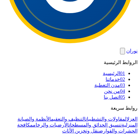
نوران
الروابط الرئيسية
01
الرئيسية
02
خدماتنا
03
مدن التغطية
04
من نحن
05
اتصل بنا
روابط سريعة
العزل
المقاولات والتشطيبات
التنظيف والتعقيم
الأنظمة والصيانة
المنزلية
تنسيق الحدائق والمسطحات
الأرضيات والرخام
مكافحة
الحشرات والقوارض
نقل وتخزين الأثاث