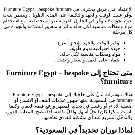
الاعتماد على فريق محترف في Furniture Egypt – bespoke furniture
يوفّر عليك الوقت والجهد والتكلفة على المدى الطويل، ويضمن نتيجة
تدوم بجودة لا تتوفّر في الحلول الفردية غير المتخصصة، مع استخدام
مواد ومعدّات مناسبة لكل حالة والتزام بمعايير السلامة والجودة في
كل مرحلة.
توفير الوقت والجهد وإنجاز أسرع.
جودة احترافية تدوم طويلاً.
مواد ومعدّات مناسبة لكل حالة.
ضمان على العمل وأسعار واضحة.
متى تحتاج إلى Furniture Egypt – bespoke
furniture؟
هناك مؤشرات تدلّ على حاجتك إلى Furniture Egypt – bespoke
furniture في السعودية، منها ظهور علامات التلف أو الاتساخ أو
ضعف الأداء، أو رغبتك في تجديد المظهر ورفع قيمة العقار. وكلما
بادرت مبكراً كان الحلّ أسهل وأقلّ تكلفة، لذا ننصح بالمعاينة الدورية
والتدخّل السريع عند أي مشكلة لتفادي تفاقمها.
لماذا نوران تحديداً في السعودية؟