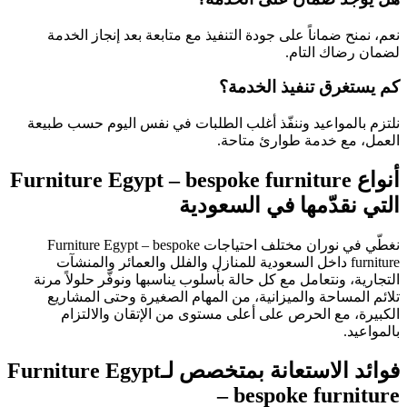
نعم، نمنح ضماناً على جودة التنفيذ مع متابعة بعد إنجاز الخدمة
لضمان رضاك التام.
كم يستغرق تنفيذ الخدمة؟
نلتزم بالمواعيد وننفّذ أغلب الطلبات في نفس اليوم حسب طبيعة
العمل، مع خدمة طوارئ متاحة.
أنواع Furniture Egypt – bespoke furniture
التي نقدّمها في السعودية
نغطّي في نوران مختلف احتياجات Furniture Egypt – bespoke
furniture داخل السعودية للمنازل والفلل والعمائر والمنشآت
التجارية، ونتعامل مع كل حالة بأسلوب يناسبها ونوفّر حلولاً مرنة
تلائم المساحة والميزانية، من المهام الصغيرة وحتى المشاريع
الكبيرة، مع الحرص على أعلى مستوى من الإتقان والالتزام
بالمواعيد.
فوائد الاستعانة بمتخصص لـFurniture Egypt
– bespoke furniture