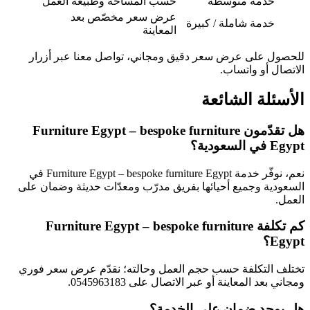
خدمة متوسطة
حسب المساحة وطبيعة العمل
عرض سعر مخصّص بعد
خدمة شاملة / كبيرة
المعاينة
للحصول على عرض سعر دقيق ومجاني، تواصل معنا عبر أزرار
الاتصال أو واتساب.
الأسئلة الشائعة
هل تقدّمون Furniture Egypt – bespoke furniture
Egypt في السعودية؟
نعم، نوفّر خدمة Furniture Egypt – bespoke furniture Egypt في
السعودية وجميع أحيائها بفريق مدرّب ومعدّات حديثة وضمان على
العمل.
كم تكلفة Furniture Egypt – bespoke furniture
Egypt؟
تختلف التكلفة حسب حجم العمل وحالته؛ نقدّم عرض سعر فوري
ومجاني بعد المعاينة أو عبر الاتصال على 0545963183.
هل يوجد ضمان على الخدمة؟