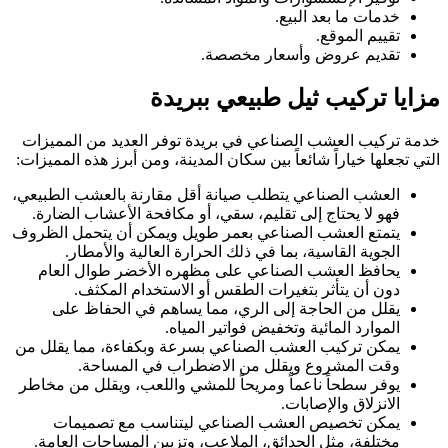
خدمات ما بعد البيع.
تقييم الموقع.
تقديم عروض وأسعار مخصصة.
مزايا تركيب ثيل طبيعي ببريدة
خدمة تركيب العشب الصناعي في بريدة توفر العديد من المميزات
التي تجعلها خياراً شائعاً بين سكان المدينة، ومن أبرز هذه المميزات:
العشب الصناعي يتطلب صيانة أقل مقارنة بالعشب الطبيعي،
فهو لا يحتاج إلى تقليم، سقي، أو مكافحة الأعشاب الضارة.
يتمتع العشب الصناعي بعمر طويل ويمكن أن يتحمل الظروف
الجوية القاسية، بما في ذلك الحرارة العالية والأمطار.
يحافظ العشب الصناعي على مظهره الأخضر طوال العام
دون أن يتأثر بتغيرات الطقس أو الاستخدام المكثف.
يقلل من الحاجة إلى الري، مما يساهم في الحفاظ على
الموارد المائية وتخفيض فواتير المياه.
يمكن تركيب العشب الصناعي بسرعة وبكفاءة، مما يقلل من
وقت المشروع ويقلل من الاضطراب في المساحة.
يوفر سطحاً ناعماً ومريحاً للمشي واللعب، ويقلل من مخاطر
الانزلاق والإصابات.
يمكن تخصيص العشب الصناعي ليتناسب مع تصميمات
مختلفة، مثل الحدائق، الملاعب، وتزيين المساحات العامة.