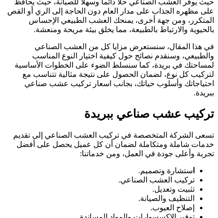
حيث يوفر العشب الصناعي حلاً دائماً وسهلاً للصيانة، حيث يحافظ
على مظهره الجذاب على مدار العام دون الحاجة إلى الري أو القص
المتكرر، ومن جهة أخرى، يمنحك العشب الطبيعي الإحساس
بالحيوية والارتباط بالطبيعة، مما يخلق بيئة مريحة ومنعشة.
في هذا المقال، سنستعرض مزايا كل من العشب الصناعي
والطبيعي، وسنقدم نصائح حول كيفية اختيار النوع المناسب
لمساحتك في بريدة، كما سنسلط الضوء على الخطوات الأساسية
لتركيب كل نوع، لضمان الحصول على نتيجة مثالية تتناسب مع
احتياجاتك وأسلوب حياتك، بجانب اسعار تركيب عشب صناعي
ببريدة.
تركيب عشب صناعي ببريدة
تسعى الشركة المتخصصة في تركيب العشب الصناعي إلى تقديم
خدمات شاملة ومتكاملة لضمان أن كل عميل يحصل على أفضل
تجربة وأعلى جودة في العمل، ومن خدماتنا:
ا
ستشارة وتصميم.
تركيب العشب الصناعي.
تثبيت وتعديل.
التنظيف والصيانة.
إصلاح العيوب.
توفير الإكسسوارات والمواد المساندة.