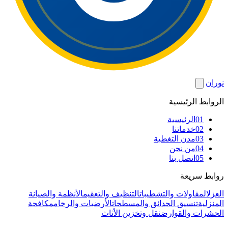
نوران
الروابط الرئيسية
01
الرئيسية
02
خدماتنا
03
مدن التغطية
04
من نحن
05
اتصل بنا
روابط سريعة
العزل
المقاولات والتشطيبات
التنظيف والتعقيم
الأنظمة والصيانة
المنزلية
تنسيق الحدائق والمسطحات
الأرضيات والرخام
مكافحة
الحشرات والقوارض
نقل وتخزين الأثاث