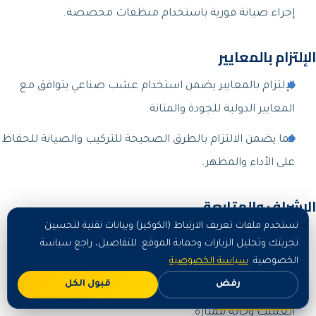
إجراء صيانة فورية باستخدام منظفات مخصصة.
الإلتزام بالمعايير
الإلتزام بالمعايير يضمن استخدام عشب صناعي يتوافق مع
المعايير الدولية للجودة والمتانة.
كما يضمن الالتزام بالطرق الصحيحة للتركيب والصيانة للحفاظ
على الأداء والمظهر.
الإشراف والمتابعة
نستخدم ملفات تعريف الارتباط (الكوكيز) وبيانات تقنية لتحسين
في شركتنا متابعة مراحل تركيب العشب للتأكد من تنفيذها
تجربتك وتحليل الزيارات وحماية الموقع. للتفاصيل، راجع سياسة
وفقًا للمعايير المحددة.
الخصوصية.
سياسة الخصوصية
رفض
قبول الكل
اطلب الآن
الإشراف على الصيانة الدورية لضمان الحفاظ على جودة
العشب وحالة ممتازة.