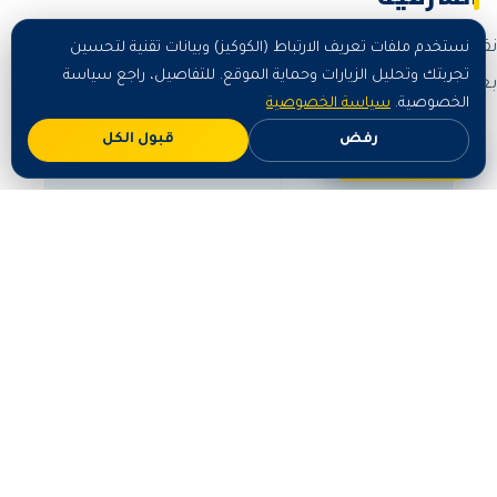
نقدّم أسعاراً واضحة ومنافسة تُحدَّد حسب حجم العمل وطبيعته
نستخدم ملفات تعريف الارتباط (الكوكيز) وبيانات تقنية لتحسين
تجربتك وتحليل الزيارات وحماية الموقع. للتفاصيل، راجع سياسة
بعد معاينة مجانية:
الخصوصية.
سياسة الخصوصية
رفض
قبول الكل
اطلب الآن
الباقة
السعر التقريبي
خدمة أساسية /
تبدأ من مبالغ رمزية حسب
صغيرة
الحجم
حسب المساحة وطبيعة
خدمة متوسطة
العمل
خدمة شاملة /
عرض سعر مخصّص بعد
كبيرة
المعاينة