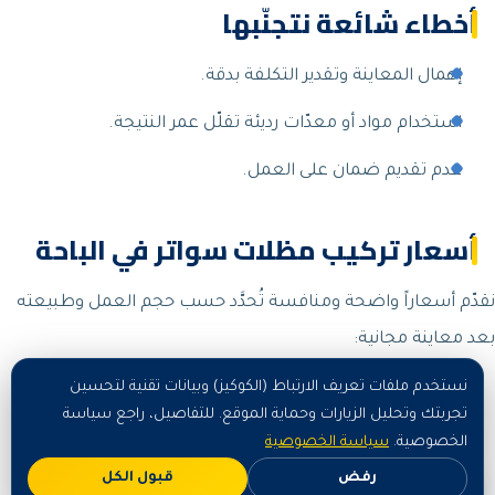
أخطاء شائعة نتجنّبها
إهمال المعاينة وتقدير التكلفة بدقة.
استخدام مواد أو معدّات رديئة تقلّل عمر النتيجة.
عدم تقديم ضمان على العمل.
أسعار تركيب مظلات سواتر في الباحة
نقدّم أسعاراً واضحة ومنافسة تُحدَّد حسب حجم العمل وطبيعته
بعد معاينة مجانية:
نستخدم ملفات تعريف الارتباط (الكوكيز) وبيانات تقنية لتحسين
الباقة
السعر التقريبي
تجربتك وتحليل الزيارات وحماية الموقع. للتفاصيل، راجع سياسة
الخصوصية.
سياسة الخصوصية
رفض
قبول الكل
خدمة أساسية /
تبدأ من مبالغ رمزية حسب
اطلب الآن