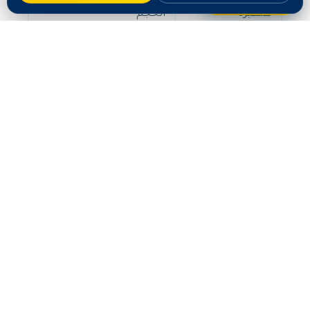
صغيرة
الحجم
حسب المساحة وطبيعة
خدمة متوسطة
العمل
خدمة شاملة /
عرض سعر مخصّص بعد
كبيرة
المعاينة
للحصول على عرض سعر دقيق ومجاني، تواصل معنا عبر أزرار
الاتصال أو واتساب.
الأسئلة الشائعة
هل تقدّمون تركيب مظلات وسواتر في الباحة؟