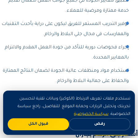
تطبيق معايير الجودة في جميع جوانب العمل لضمان تقديم
خدمة ممتازة ومرضية للعملاء.
توفير التدريب المستمر للفريق ليكون على دراية بأحدث التقنيات
والممارسات في مجال جلي البلاط والرخام.
إجراء فحوصات دورية للتأكد من جودة العمل المقدم والالتزام
بالمعايير المحددة.
استخدام مواد ومنظفات عالية الجودة لضمان النتائج الممتازة
والحفاظ على جمالية البلاط والرخام.
التركيز على تلبية توقعات العملاء وتحسين تجربتهم من خلال
نستخدم ملفات تعريف الارتباط (الكوكيز) وبيانات تقنية لتحسين
تقديم خدمات متميزة وتفاعل إيجابي مع ملاحظاتهم
تجربتك وتحليل الزيارات وحماية الموقع. للتفاصيل، راجع سياسة
الخصوصية.
سياسة الخصوصية
واقتراحاتهم.
رفض
قبول الكل
اطلب الآن
أسعار جلي الرخام بجازان