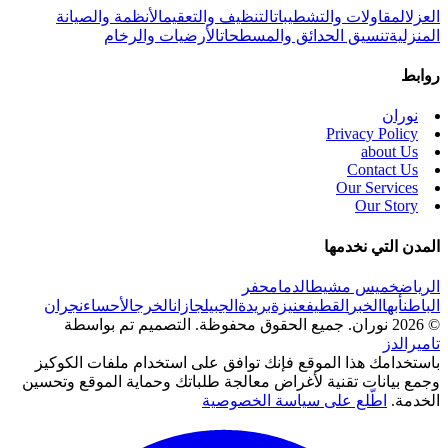
العزل
المقاولات والتشطيبات
التنظيف والتعقيم
الأنظمة والصيانة
المنزلية
تنسيق الحدائق والمسطحات
الأرضيات والرخام
روابط
نوران
Privacy Policy
about Us
Contact Us
Our Services
Our Story
المدن التي نخدمها
الرياض
خميس مشيط
الدمام
حفر
الباطن
أبها
الخبر
القطيف
عنيزة
بريدة
الجبيل
جازان
الخرج
الأحساء
نجران
© 2026 نوران. جميع الحقوق محفوظة.
التصميم تم بواسطة
تاميرالدز
باستخدامك هذا الموقع فإنك توافق على استخدام ملفات الكوكيز
وجمع بيانات تقنية لأغراض معالجة طلباتك وحماية الموقع وتحسين
الخدمة.
اطّلع على سياسة الخصوصية