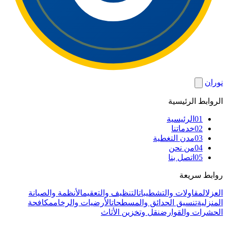
نوران
الروابط الرئيسية
01
الرئيسية
02
خدماتنا
03
مدن التغطية
04
من نحن
05
اتصل بنا
روابط سريعة
العزل
المقاولات والتشطيبات
التنظيف والتعقيم
الأنظمة والصيانة
المنزلية
تنسيق الحدائق والمسطحات
الأرضيات والرخام
مكافحة
الحشرات والقوارض
نقل وتخزين الأثاث