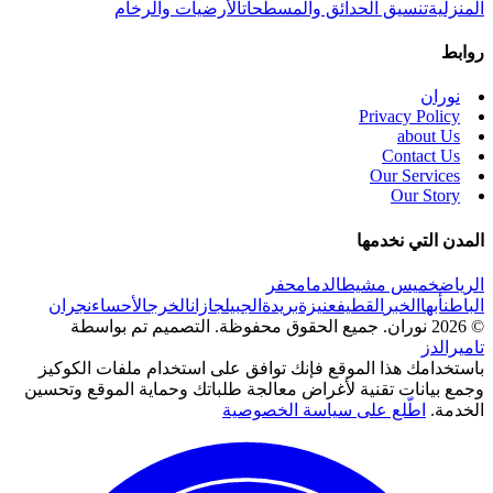
المنزلية
تنسيق الحدائق والمسطحات
الأرضيات والرخام
روابط
نوران
Privacy Policy
about Us
Contact Us
Our Services
Our Story
المدن التي نخدمها
الرياض
خميس مشيط
الدمام
حفر
الباطن
أبها
الخبر
القطيف
عنيزة
بريدة
الجبيل
جازان
الخرج
الأحساء
نجران
© 2026 نوران. جميع الحقوق محفوظة.
التصميم تم بواسطة
تاميرالدز
باستخدامك هذا الموقع فإنك توافق على استخدام ملفات الكوكيز
وجمع بيانات تقنية لأغراض معالجة طلباتك وحماية الموقع وتحسين
الخدمة.
اطّلع على سياسة الخصوصية