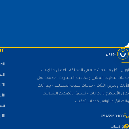
أبر
نوران
الع
نوران - كل ما تبحث عنه في المملكة - اعمال مقاولات -
الم
خدمات تنظيف المنازل ومكافحة الحشرات - خدمات نقل
الت
الأثاث وتخزين الأثاث - خدمات صيانة المصاعد - بيع أثاث
الأن
-عزل الأسطح والخزانات - تنسيق وتصميم الشلالات
والحدائق والنوافير خدمات تعقيب
تنس
0545963183
الأر
واتساب