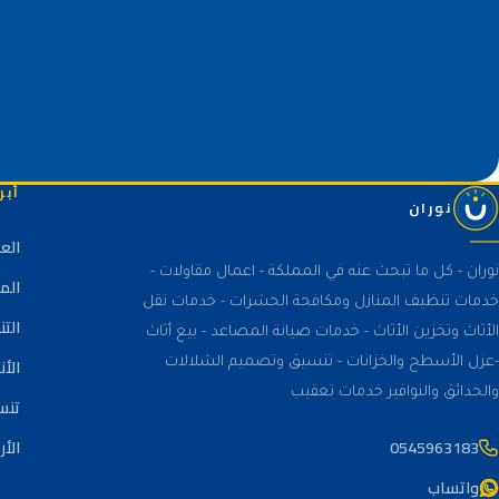
أبر
نوران
الع
نوران - كل ما تبحث عنه في المملكة - اعمال مقاولات -
الم
خدمات تنظيف المنازل ومكافحة الحشرات - خدمات نقل
الت
الأثاث وتخزين الأثاث - خدمات صيانة المصاعد - بيع أثاث
الأن
-عزل الأسطح والخزانات - تنسيق وتصميم الشلالات
والحدائق والنوافير خدمات تعقيب
تنس
0545963183
الأر
واتساب