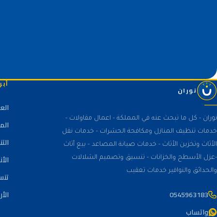
أبر
نوران
الع
نوران - كل ما تبحث عنه في المملكة - اعمال مقاولات -
الم
خدمات تنظيف المنازل ومكافحة الحشرات - خدمات نقل
الت
الأثاث وتخزين الأثاث - خدمات صيانة المصاعد - بيع أثاث
الأن
-عزل الأسطح والخزانات - تنسيق وتصميم الشلالات
والحدائق والنوافير خدمات تعقيب
تنس
0545963183
الأر
واتساب