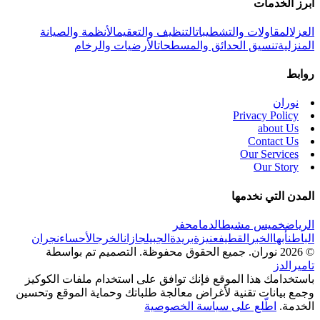
أبرز الخدمات
العزل
المقاولات والتشطيبات
التنظيف والتعقيم
الأنظمة والصيانة
المنزلية
تنسيق الحدائق والمسطحات
الأرضيات والرخام
روابط
نوران
Privacy Policy
about Us
Contact Us
Our Services
Our Story
المدن التي نخدمها
الرياض
خميس مشيط
الدمام
حفر
الباطن
أبها
الخبر
القطيف
عنيزة
بريدة
الجبيل
جازان
الخرج
الأحساء
نجران
© 2026 نوران. جميع الحقوق محفوظة.
التصميم تم بواسطة
تاميرالدز
باستخدامك هذا الموقع فإنك توافق على استخدام ملفات الكوكيز
وجمع بيانات تقنية لأغراض معالجة طلباتك وحماية الموقع وتحسين
الخدمة.
اطّلع على سياسة الخصوصية