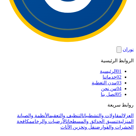
نوران
الروابط الرئيسية
01
الرئيسية
02
خدماتنا
03
مدن التغطية
04
من نحن
05
اتصل بنا
روابط سريعة
العزل
المقاولات والتشطيبات
التنظيف والتعقيم
الأنظمة والصيانة
المنزلية
تنسيق الحدائق والمسطحات
الأرضيات والرخام
مكافحة
الحشرات والقوارض
نقل وتخزين الأثاث