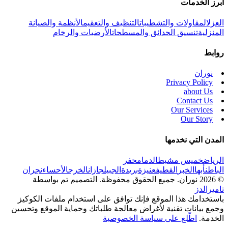
أبرز الخدمات
العزل
المقاولات والتشطيبات
التنظيف والتعقيم
الأنظمة والصيانة
المنزلية
تنسيق الحدائق والمسطحات
الأرضيات والرخام
روابط
نوران
Privacy Policy
about Us
Contact Us
Our Services
Our Story
المدن التي نخدمها
الرياض
خميس مشيط
الدمام
حفر
الباطن
أبها
الخبر
القطيف
عنيزة
بريدة
الجبيل
جازان
الخرج
الأحساء
نجران
© 2026 نوران. جميع الحقوق محفوظة.
التصميم تم بواسطة
تاميرالدز
باستخدامك هذا الموقع فإنك توافق على استخدام ملفات الكوكيز
وجمع بيانات تقنية لأغراض معالجة طلباتك وحماية الموقع وتحسين
الخدمة.
اطّلع على سياسة الخصوصية