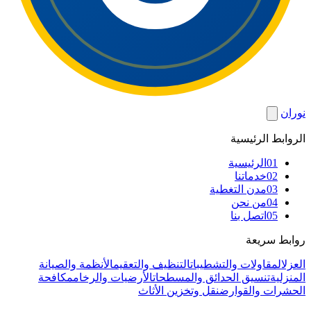
نوران
الروابط الرئيسية
01
الرئيسية
02
خدماتنا
03
مدن التغطية
04
من نحن
05
اتصل بنا
روابط سريعة
العزل
المقاولات والتشطيبات
التنظيف والتعقيم
الأنظمة والصيانة
المنزلية
تنسيق الحدائق والمسطحات
الأرضيات والرخام
مكافحة
الحشرات والقوارض
نقل وتخزين الأثاث