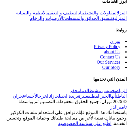
أبرز الخدمات
العزل
المقاولات والتشطيبات
التنظيف والتعقيم
الأنظمة والصيانة
المنزلية
تنسيق الحدائق والمسطحات
الأرضيات والرخام
روابط
نوران
Privacy Policy
about Us
Contact Us
Our Services
Our Story
المدن التي نخدمها
الرياض
خميس مشيط
الدمام
حفر
الباطن
أبها
الخبر
القطيف
عنيزة
بريدة
الجبيل
جازان
الخرج
الأحساء
نجران
© 2026 نوران. جميع الحقوق محفوظة.
التصميم تم بواسطة
تاميرالدز
باستخدامك هذا الموقع فإنك توافق على استخدام ملفات الكوكيز
وجمع بيانات تقنية لأغراض معالجة طلباتك وحماية الموقع وتحسين
الخدمة.
اطّلع على سياسة الخصوصية