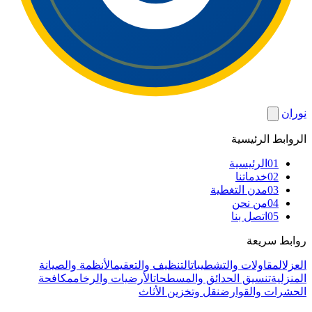
نوران
الروابط الرئيسية
01
الرئيسية
02
خدماتنا
03
مدن التغطية
04
من نحن
05
اتصل بنا
روابط سريعة
العزل
المقاولات والتشطيبات
التنظيف والتعقيم
الأنظمة والصيانة
المنزلية
تنسيق الحدائق والمسطحات
الأرضيات والرخام
مكافحة
الحشرات والقوارض
نقل وتخزين الأثاث