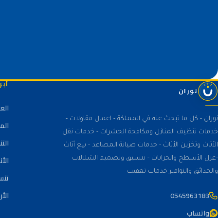
أبر
نوران
الع
نوران - كل ما تبحث عنه في المملكة - اعمال مقاولات -
الم
خدمات تنظيف المنازل ومكافحة الحشرات - خدمات نقل
الت
الأثاث وتخزين الأثاث - خدمات صيانة المصاعد - بيع أثاث
الأن
-عزل الأسطح والخزانات - تنسيق وتصميم الشلالات
والحدائق والنوافير خدمات تعقيب
تنس
0545963183
الأر
واتساب