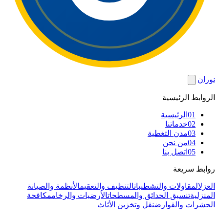
نوران
الروابط الرئيسية
01
الرئيسية
02
خدماتنا
03
مدن التغطية
04
من نحن
05
اتصل بنا
روابط سريعة
العزل
المقاولات والتشطيبات
التنظيف والتعقيم
الأنظمة والصيانة
المنزلية
تنسيق الحدائق والمسطحات
الأرضيات والرخام
مكافحة
الحشرات والقوارض
نقل وتخزين الأثاث