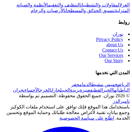
العزل
المقاولات والتشطيبات
التنظيف والتعقيم
الأنظمة والصيانة
المنزلية
تنسيق الحدائق والمسطحات
الأرضيات والرخام
روابط
نوران
Privacy Policy
about Us
Contact Us
Our Services
Our Story
المدن التي نخدمها
الرياض
خميس مشيط
الدمام
حفر
الباطن
أبها
الخبر
القطيف
عنيزة
بريدة
الجبيل
جازان
الخرج
الأحساء
نجران
© 2026 نوران. جميع الحقوق محفوظة.
التصميم تم بواسطة
تاميرالدز
باستخدامك هذا الموقع فإنك توافق على استخدام ملفات الكوكيز
وجمع بيانات تقنية لأغراض معالجة طلباتك وحماية الموقع وتحسين
الخدمة.
اطّلع على سياسة الخصوصية