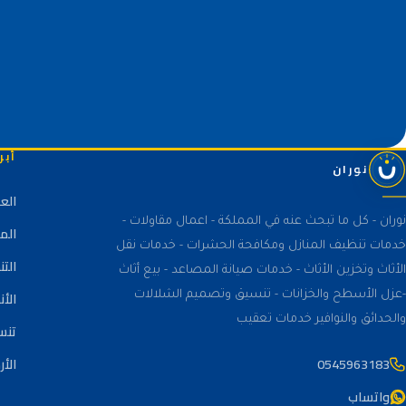
أبر
نوران
الع
نوران - كل ما تبحث عنه في المملكة - اعمال مقاولات -
الم
خدمات تنظيف المنازل ومكافحة الحشرات - خدمات نقل
الت
الأثاث وتخزين الأثاث - خدمات صيانة المصاعد - بيع أثاث
الأن
-عزل الأسطح والخزانات - تنسيق وتصميم الشلالات
والحدائق والنوافير خدمات تعقيب
تنس
0545963183
الأر
واتساب