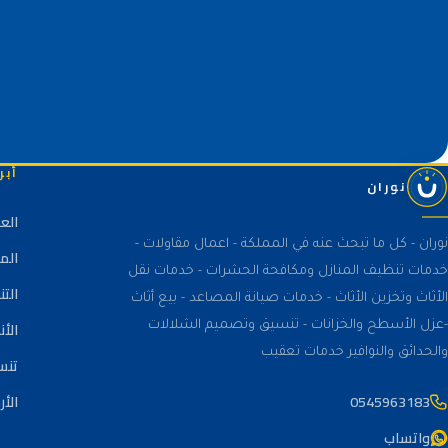
أبر
نوران
الع
نوران - كل ما تبحث عنه في المملكة - اعمال مقاولات -
الم
خدمات تنظيف المنازل ومكافحة الحشرات - خدمات نقل
الت
الأثاث وتخزين الأثاث - خدمات صيانة المصاعد - بيع أثاث
الأن
-عزل الأسطح والخزانات - تنسيق وتصميم الشلالات
والحدائق والنوافير خدمات تعقيب
تنس
0545963183
الأر
واتساب