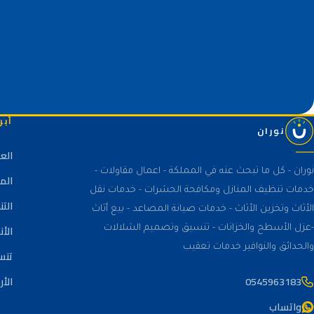
أبر
نوران
الع
نوران - كل ما تبحث عنه في المملكة - اعمال مقاولات -
الم
خدمات تنظيف المنازل ومكافحة الحشرات - خدمات نقل
الت
الأثاث وتخزين الأثاث - خدمات صيانة المصاعد - بيع أثاث
الأن
-عزل الأسطح والخزانات - تنسيق وتصميم الشلالات
والحدائق والنوافير خدمات تعقيب
تنس
0545963183
الأر
واتساب