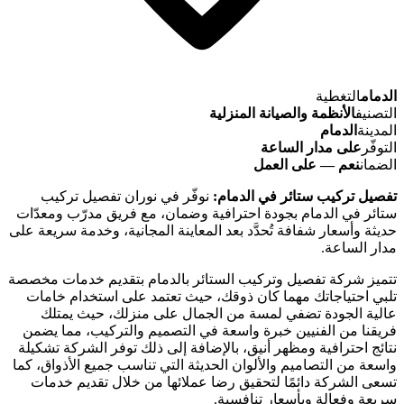
الدمام
التغطية
التصنيف
الأنظمة والصيانة المنزلية
المدينة
الدمام
التوفّر
على مدار الساعة
الضمان
نعم — على العمل
تفصيل تركيب ستائر في الدمام:
نوفّر في نوران تفصيل تركيب
ستائر في الدمام بجودة احترافية وضمان، مع فريق مدرّب ومعدّات
حديثة وأسعار شفافة تُحدَّد بعد المعاينة المجانية، وخدمة سريعة على
مدار الساعة.
تتميز شركة تفصيل وتركيب الستائر بالدمام بتقديم خدمات مخصصة
تلبي احتياجاتك مهما كان ذوقك، حيث تعتمد على استخدام خامات
عالية الجودة تضفي لمسة من الجمال على منزلك، حيث يمتلك
فريقنا من الفنيين خبرة واسعة في التصميم والتركيب، مما يضمن
نتائج احترافية ومظهر أنيق، بالإضافة إلى ذلك توفر الشركة تشكيلة
واسعة من التصاميم والألوان الحديثة التي تناسب جميع الأذواق، كما
تسعى الشركة دائمًا لتحقيق رضا عملائها من خلال تقديم خدمات
سريعة وفعالة وبأسعار تنافسية.