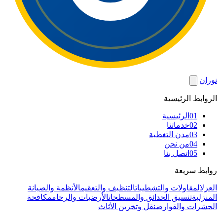
نوران
الروابط الرئيسية
01
الرئيسية
02
خدماتنا
03
مدن التغطية
04
من نحن
05
اتصل بنا
روابط سريعة
العزل
المقاولات والتشطيبات
التنظيف والتعقيم
الأنظمة والصيانة
المنزلية
تنسيق الحدائق والمسطحات
الأرضيات والرخام
مكافحة
الحشرات والقوارض
نقل وتخزين الأثاث