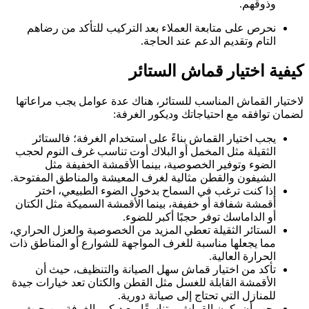
وذوقهم.
نحرص على متابعة العملاء بعد التركيب للتأكد من رضاهم
التام وتقديم الدعم عند الحاجة.
كيفية اختيار قماش الستائر
لاختيار القماش المناسب للستائر، هناك عدة عوامل يجب مراعاتها
لضمان توافقه مع احتياجاتك وديكور الغرفة:
يجب اختيار القماش بناءً على استخدام الغرفة؛ فالستائر
الثقيلة مثل المخمل أو البلاك أوت تناسب غرف النوم لحجب
الضوء وتوفير الخصوصية، بينما الأقمشة الخفيفة مثل
الشيفون والقطن مثالية لغرف المعيشة والمناطق المفتوحة.
إذا كنت ترغب في السماح بدخول الضوء الطبيعي، اختر
أقمشة شفافة أو خفيفة، بينما الأقمشة السميكة مثل الكتان
أو الداماسك توفر حجبًا أكبر للضوء.
الستائر الثقيلة تعطي المزيد من الخصوصية والعزل الحراري،
مما يجعلها مناسبة للغرف المواجهة للشوارع أو المناطق ذات
الحرارة العالية.
تأكد من اختيار قماش سهل الصيانة والتنظيف، حيث أن
الأقمشة القابلة للغسل مثل القطن والكتان تعد خيارات جيدة
للمنازل التي تحتاج إلى صيانة دورية.
يجب أن يكون القماش متناسقًا مع ديكور الغرفة من حيث