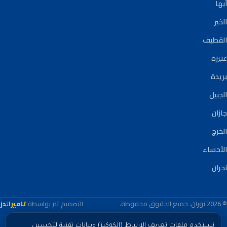
أبها
الخبر
القطيف
عنيزة
بريدة
الجبيل
جازان
الخرج
الأحساء
نجران
© 2026 نوران. جميع الحقوق محفوظة.
التصميم تم بواسطة
تاميرالدز
نستخدم ملفات تعريف الارتباط (الكوكيز) وبيانات تقنية لتحسين
باستخدامك هذا الموقع فإنك توافق على استخدام ملفات الكوكيز وجمع بيانات تقنية