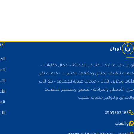
أبر
نوران
الع
نوران - كل ما تبحث عنه في المملكة - اعمال مقاولات -
الم
خدمات تنظيف المنازل ومكافحة الحشرات - خدمات نقل
الت
الأثاث وتخزين الأثاث - خدمات صيانة المصاعد - بيع أثاث
الأن
-عزل الأسطح والخزانات - تنسيق وتصميم الشلالات
والحدائق والنوافير خدمات تعقيب
تنس
0545963183
الأر
واتساب
الرياض، المملكة العربية السعودية