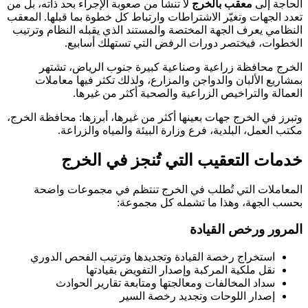
الحاجة إلى
معقب بالخرج
لا تنشأ من صعوبة الإجراء بحد ذاته، بل من
تعدد الجهات وتغيّر الاشتراطات وارتباط كل خطوة بما قبلها. المعقب
النظامي يعرف الجهة المختصة والمستند الذي يقبله النظام وترتيب
الخطوات، فيختصر دورات الرفض التي تستهلك أسابيع.
الخرج محافظة زراعية وصناعية كبيرة جنوب الرياض، تشتهر
بمشاريع الألبان والدواجن والمزارع، ولذلك تكثر فيها معاملات
العمالة والتراخيص الزراعية والصحية أكثر من غيرها.
وتبرز في الخرج جهات بعينها أكثر من غيرها، أبرزها: محافظة الخرج،
مكتب العمل، البلدية، فرع وزارة البيئة والمياه والزراعة.
خدمات التعقيب التي تُنجز في الخرج
المعاملات التي تُطلب في الخرج تنتظم في مجموعات واضحة
بحسب الجهة، وهذا ما تشمله كل مجموعة:
المرور ورخص القيادة
استخراج رخصة القيادة وتجديدها وترتيب الفحص الدوري
نقل ملكية المركبة وإصدار التفويض بقيادتها
سداد المخالفات ومعالجتها ومتابعة تقارير الحوادث
إصدار اللوحات وتجديد رخصة السير