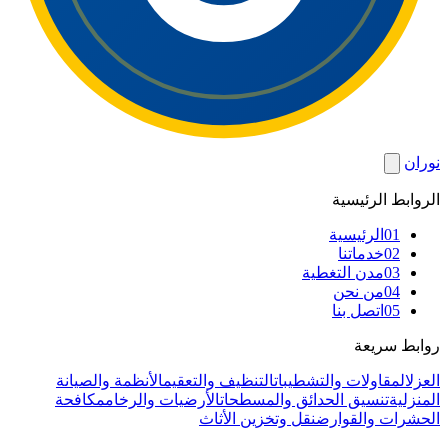
نوران
الروابط الرئيسية
01
الرئيسية
02
خدماتنا
03
مدن التغطية
04
من نحن
05
اتصل بنا
روابط سريعة
العزل
المقاولات والتشطيبات
التنظيف والتعقيم
الأنظمة والصيانة
المنزلية
تنسيق الحدائق والمسطحات
الأرضيات والرخام
مكافحة
الحشرات والقوارض
نقل وتخزين الأثاث