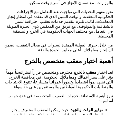
والوزارات، مع ضمان الإنجاز في أسرع وقت ممكن.
نحن نتفهم التحديات التي تواجهك عند التعامل مع الإجراءات
الحكومية المعقدة، والوقت الثمين الذي قد تفقده في انتظار إنجاز
المعاملات. لذلك، نلتزم بتقديم خدمات تعقيب احترافية تتميز
بالشفافية والموثوقية، مع فريق من المعقبين ذوي الخبرة الطويلة
في التعامل مع مختلف الجهات الحكومية في الخرج والمنطقة
المحيطة.
من خلال خبرتنا العملية الممتدة لسنوات في مجال التعقيب، نضمن
لك إنجاز معاملاتك بأعلى معايير الجودة والدقة.
أهمية اختيار معقب متخصص بالخرج
يُعد اختيار
معقب بالخرج
محترف ومتخصص قراراً استراتيجياً مهماً
يؤثر على سير أعمالك ومعاملاتك الحكومية. في محافظة الخرج،
التي تشهد نمواً اقتصادياً وتطوراً عمرانياً متسارعاً، تتنوع الاحتياجات
والمتطلبات الحكومية للمواطنين والمستثمرين على حد سواء.
تبرز أهمية الاستعانة بخدمات التعقيب المتخصصة في عدة جوانب
أساسية:
توفير الوقت والجهد
: حيث يمكن للمعقب المحترف إنجاز
المعاملات في وقت قياسي مقارنة بالإجراءات التقليدية