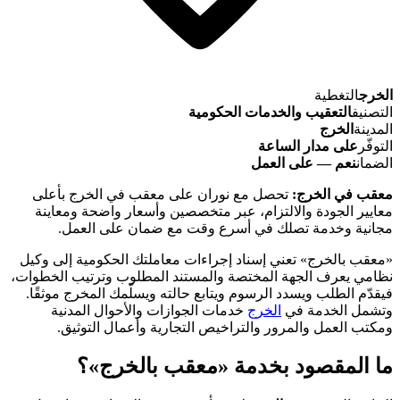
الخرج
التغطية
التصنيف
التعقيب والخدمات الحكومية
المدينة
الخرج
التوفّر
على مدار الساعة
الضمان
نعم — على العمل
معقب في الخرج:
تحصل مع نوران على معقب في الخرج بأعلى
معايير الجودة والالتزام، عبر متخصصين وأسعار واضحة ومعاينة
مجانية وخدمة تصلك في أسرع وقت مع ضمان على العمل.
«معقب بالخرج» تعني إسناد إجراءات معاملتك الحكومية إلى وكيل
نظامي يعرف الجهة المختصة والمستند المطلوب وترتيب الخطوات،
فيقدّم الطلب ويسدد الرسوم ويتابع حالته ويسلّمك المخرج موثقًا.
وتشمل الخدمة في
الخرج
خدمات الجوازات والأحوال المدنية
ومكتب العمل والمرور والتراخيص التجارية وأعمال التوثيق.
ما المقصود بخدمة «معقب بالخرج»؟