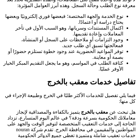
معرفة نوع الطلب وحالة السجل. وهذه أبرز العوامل المؤثرة:
نوع الخدمة والجهة المختصة؛ فبعضها فوري إلكترونيًا وبعضها
يحتاج دراسة أو اعتمادًا.
اكتمال المستندات وسريانها، وهو السبب الأول في تأخر
المعاملات وإعادة تقديمها.
وجود التزامات أو ملاحظات على السجل أو المنشأة،
فمعالجتها تسبق أي طلب جديد.
توفر المواعيد الحضورية عند وجود خطوة تستلزم حضورًا أو
بصمة أو معاينة.
كثافة الطلب في المواسم، وهو ما يجعل التقديم المبكر الخيار
الأوفر عمليًا.
تفاصيل خدمات معقب بالخرج
فيما يلي تفصيل للخدمات الأكثر طلبًا في الخرج وطبيعة الإجراء في
كل منها:
هل تبحث عن
معقب بالخرج
يتميز بالكفاءة والمصداقية لإنجاز
معاملاتك الحكومية بسرعة ودقة؟ في عالم اليوم المتسارع، تزداد
الحاجة إلى خدمات التعقيب المتخصصة لتوفير الوقت والجهد على
المواطنين والمقيمين في محافظة الخرج. تقدم شركة nouran
خدمات تعقيب شاملة ومتميزة تغطي جميع الدوائر الحكومية