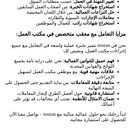
تغيير المهنة في العمل
: حسب متطلبات السوق
استخراج شهادات الخبرة
: من أصحاب العمل السابقين
حل النزاعات العمالية
: من خلال اللجان المختصة
معاملات الإجازات
: السنوية والطارئة
استخراج شهادات راتب
: للعمال والموظفين
مزايا التعامل مع معقب متخصص في مكتب العمل:
نحن في nouran نتميز بخبرة عملية واسعة في التعامل مع جميع
إجراءات مكتب العمل، ونضمن لك:
فهم عميق للقوانين العمالية
: نحن على دراية تامة بجميع
اللوائح والقوانين المحدثة
علاقات مهنية قوية
: مع موظفي مكتب العمل لتسهيل
الإجراءات
متابعة دقيقة للمعاملات
: من بداية التقديم حتى الحصول على
النتيجة النهائية
استشارة قانونية
: حول أفضل الطرق لإنجاز المعاملات
ضمان الامتثال للأنظمة
: تجنب أي مخالفات قد تؤثر على
أعمالك
ابدأ رحلتك نحو حلول عمالية مثالية مع nouran – تواصل معنا الآن
للحصول على استشارة مجانية.