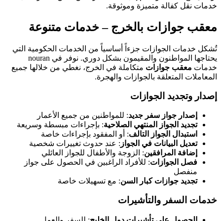
خدمات نقل كفالة متميزة وموثوقة.
معقب جوازات بالخرج – خدمات متنوعة
تُشكل خدمات الجوازات جزءاً أساسياً من الخدمات الحكومية التي
يحتاجها المواطنون والمقيمون بشكل دوري. نوفر في nouran
خدمات
معقب جوازات
متكاملة في الخرج، نغطي من خلالها جميع
المعاملات المتعلقة بالجوازات والهجرة.
إصدار وتجديد الجوازات
إصدار جواز سفر جديد
: للمواطنين من جميع الأعمار
تجديد الجواز المنتهي الصلاحية
: بإجراءات مبسطة وسريعة
استبدال الجواز التالف
: أو المفقود بإجراءات خاصة
تعديل البيانات في الجواز
: عند حدوث تغييرات شخصية
إضافة المرافقين
: الزوجة والأطفال للجواز العائلي
فصل الجوازات
: للأفراد الراغبين في الحصول على جواز
منفصل
تجديد جوازات كبار السن
: مع تسهيلات خاصة
خدمات السفر والتأشيرات
الحصول على تأشيرات دول الخليج
: للسفر والعمل