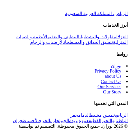
الرياض، المملكة العربية السعودية
أبرز الخدمات
العزل
المقاولات والتشطيبات
التنظيف والتعقيم
الأنظمة والصيانة
المنزلية
تنسيق الحدائق والمسطحات
الأرضيات والرخام
روابط
نوران
Privacy Policy
about Us
Contact Us
Our Services
Our Story
المدن التي نخدمها
الرياض
خميس مشيط
الدمام
حفر
الباطن
أبها
الخبر
القطيف
عنيزة
بريدة
الجبيل
جازان
الخرج
الأحساء
نجران
© 2026 نوران. جميع الحقوق محفوظة.
التصميم تم بواسطة