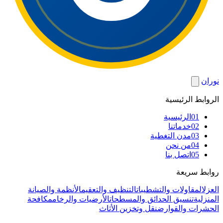
نوران
الروابط الرئيسية
01
الرئيسية
02
خدماتنا
03
مدن التغطية
04
من نحن
05
اتصل بنا
روابط سريعة
العزل
المقاولات والتشطيبات
التنظيف والتعقيم
الأنظمة والصيانة
المنزلية
تنسيق الحدائق والمسطحات
الأرضيات والرخام
مكافحة
الحشرات والقوارض
نقل وتخزين الأثاث