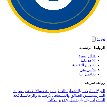
نوران
الروابط الرئيسية
01
الرئيسية
02
خدماتنا
03
مدن التغطية
04
من نحن
05
اتصل بنا
روابط سريعة
العزل
المقاولات والتشطيبات
التنظيف والتعقيم
الأنظمة والصيانة
المنزلية
تنسيق الحدائق والمسطحات
الأرضيات والرخام
مكافحة
الحشرات والقوارض
نقل وتخزين الأثاث