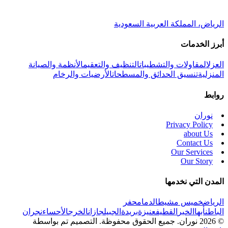
الرياض، المملكة العربية السعودية
أبرز الخدمات
العزل
المقاولات والتشطيبات
التنظيف والتعقيم
الأنظمة والصيانة
المنزلية
تنسيق الحدائق والمسطحات
الأرضيات والرخام
روابط
نوران
Privacy Policy
about Us
Contact Us
Our Services
Our Story
المدن التي نخدمها
الرياض
خميس مشيط
الدمام
حفر
الباطن
أبها
الخبر
القطيف
عنيزة
بريدة
الجبيل
جازان
الخرج
الأحساء
نجران
© 2026 نوران. جميع الحقوق محفوظة.
التصميم تم بواسطة