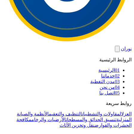
نوران
الروابط الرئيسية
01
الرئيسية
02
خدماتنا
03
مدن التغطية
04
من نحن
05
اتصل بنا
روابط سريعة
العزل
المقاولات والتشطيبات
التنظيف والتعقيم
الأنظمة والصيانة
المنزلية
تنسيق الحدائق والمسطحات
الأرضيات والرخام
مكافحة
الحشرات والقوارض
نقل وتخزين الأثاث