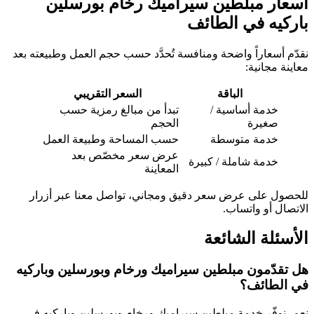
أسعار مبلطين سيراميك رخام بورسلين
باركيه في الطائف
نقدّم أسعاراً واضحة ومنافسة تُحدَّد حسب حجم العمل وطبيعته بعد
معاينة مجانية:
الباقة
السعر التقريبي
خدمة أساسية /
تبدأ من مبالغ رمزية حسب
صغيرة
الحجم
خدمة متوسطة
حسب المساحة وطبيعة العمل
عرض سعر مخصّص بعد
خدمة شاملة / كبيرة
المعاينة
للحصول على عرض سعر دقيق ومجاني، تواصل معنا عبر أزرار
الاتصال أو واتساب.
الأسئلة الشائعة
هل تقدّمون مبلطين سيراميك ورخام وبورسلين وباركيه
في الطائف؟
نعم، نوفّر خدمة مبلطين سيراميك ورخام وبورسلين وباركيه في