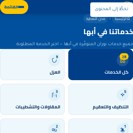
نوران
القائمة
تخطَّ إلى المحتوى
الرئيسية
مدن التغطية
خدماتنا في أبها
جميع خدمات نوران المتوفّرة في أبها — اختر الخدمة المطلوبة.
9
28
كل الخدمات
العزل
3
5
التنظيف والتعقيم
المقاولات والتشطيبات
2
1