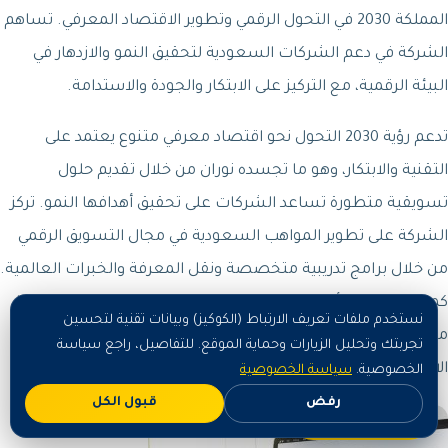
المملكة 2030 في التحول الرقمي وتطوير الاقتصاد المعرفي. تساهم
الشركة في دعم الشركات السعودية لتحقيق النمو والازدهار في
البيئة الرقمية، مع التركيز على الابتكار والجودة والاستدامة.
تدعم رؤية 2030 التحول نحو اقتصاد معرفي متنوع يعتمد على
التقنية والابتكار، وهو ما تجسده نوران من خلال تقديم حلول
تسويقية متطورة تساعد الشركات على تحقيق أهدافها النمو. تركز
الشركة على تطوير المواهب السعودية في مجال التسويق الرقمي
من خلال برامج تدريبية متخصصة ونقل المعرفة والخبرات العالمية.
كما تلتزم نوران بأعلى معايير الجودة والشفافية في جميع خدماتها،
نستخدم ملفات تعريف الارتباط (الكوكيز) وبيانات تقنية لتحسين
مما يساهم في بناء بيئة أعمال قوية ومتطورة تدعم النمو
تجربتك وتحليل الزيارات وحماية الموقع. للتفاصيل، راجع سياسة
الاقتصادي المستدام في المملكة.
الخصوصية.
سياسة الخصوصية
رفض
قبول الكل
اطلب الآن