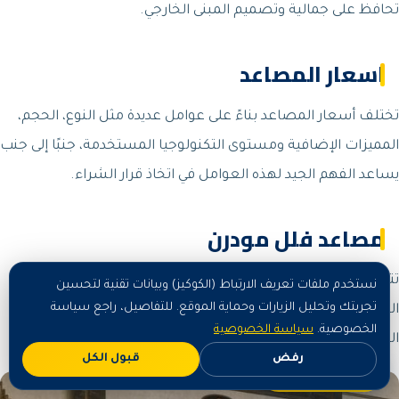
تحافظ على جمالية وتصميم المبنى الخارجي.
اسعار المصاعد
تختلف أسعار المصاعد بناءً على عوامل عديدة مثل النوع، الحجم،
المميزات الإضافية ومستوى التكنولوجيا المستخدمة، جنبًا إلى جنب
يساعد الفهم الجيد لهذه العوامل في اتخاذ قرار الشراء.
مصاعد فلل مودرن
تتميز مصاعد الفلل المودرن بتصاميمها العصرية التي تتناغم مع
نستخدم ملفات تعريف الارتباط (الكوكيز) وبيانات تقنية لتحسين
تجربتك وتحليل الزيارات وحماية الموقع. للتفاصيل، راجع سياسة
الديكور الحديث، موفرة بذلك خيارات جذابة تتماشى مع الأساليب
الخصوصية.
سياسة الخصوصية
المعمارية المعاصرة.
رفض
قبول الكل
اطلب الآن