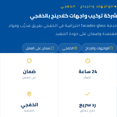
الواجهات والزجاج · الخفجي
شركة تركيب واجهات كلادينج بالخفجي
خدمة facades-glass احترافية في الخفجي بفريق مدرّب ومواد
معتمدة وضمان على جودة التنفيذ.
الواجهات والزجاج
الخفجي
ضمان على العمل
24 ساعة
ضمان
التوفّر
على العمل
رد سريع
الخفجي
خلال دقائق
التغطية