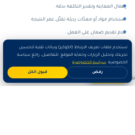
إهمال المعاينة وتقدير التكلفة بدقة.
استخدام مواد أو معدّات رديئة تقلّل عمر النتيجة.
عدم تقديم ضمان على العمل.
نستخدم ملفات تعريف الارتباط (الكوكيز) وبيانات تقنية لتحسين
أسعار تركيب اجهات كلادينج في
تجربتك وتحليل الزيارات وحماية الموقع. للتفاصيل، راجع سياسة
الخفجي
الخصوصية.
سياسة الخصوصية
رفض
قبول الكل
اطلب الآن
نقدّم أسعاراً واضحة ومنافسة تُحدَّد حسب حجم العمل وطبيعته
بعد معاينة مجانية:
الباقة
السعر التقريبي
خدمة أساسية /
تبدأ من مبالغ رمزية حسب