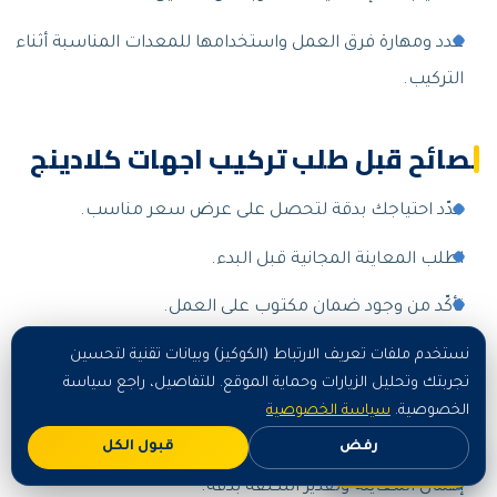
عدد ومهارة فرق العمل واستخدامها للمعدات المناسبة أثناء
التركيب.
نصائح قبل طلب تركيب اجهات كلادينج
حدّد احتياجك بدقة لتحصل على عرض سعر مناسب.
اطلب المعاينة المجانية قبل البدء.
تأكّد من وجود ضمان مكتوب على العمل.
اختر فريقاً متخصصاً وذا خبرة لتجنّب إعادة العمل.
نستخدم ملفات تعريف الارتباط (الكوكيز) وبيانات تقنية لتحسين
تجربتك وتحليل الزيارات وحماية الموقع. للتفاصيل، راجع سياسة
الخصوصية.
سياسة الخصوصية
أخطاء شائعة نتجنّبها
رفض
قبول الكل
اطلب الآن
إهمال المعاينة وتقدير التكلفة بدقة.