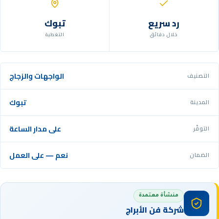
رد سريع
تبوك
خلال دقائق
التغطية
الواجهات والزجاج
التصنيف
تبوك
المدينة
على مدار الساعة
التوفّر
نعم — على العمل
الضمان
منشأة معتمدة
شركة فن الأبراج